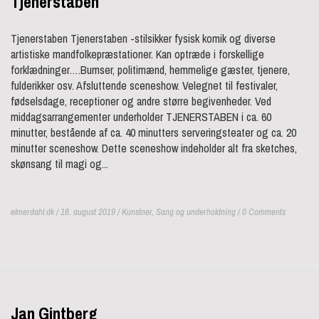
Tjenerstaben
Tjenerstaben Tjenerstaben -stilsikker fysisk komik og diverse
artistiske mandfolkepræstationer. Kan optræde i forskellige
forklædninger….Bumser, politimænd, hemmelige gæster, tjenere,
fulderikker osv. Afsluttende sceneshow. Velegnet til festivaler,
fødselsdage, receptioner og andre større begivenheder. Ved
middagsarrangementer underholder TJENERSTABEN i ca. 60
minutter, bestående af ca. 40 minutters serveringsteater og ca. 20
minutter sceneshow. Dette sceneshow indeholder alt fra sketches,
skønsang til magi og...
elmerdahl.dk / 16. august 2019 /
Kunstner
,
Sang og underholdning
/ 0 Comments
Jan Gintberg