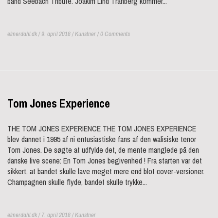
band Seebach Tribute. Joakim Lind Tranberg kommer...
elmerdahl.dk / 9. april 2018 /
Kunstner
/ 0 Comments
Tom Jones Experience
THE TOM JONES EXPERIENCE THE TOM JONES EXPERIENCE
blev dannet i 1995 af ni entusiastiske fans af den walisiske tenor
Tom Jones. De søgte at udfylde det, de mente manglede på den
danske live scene: En Tom Jones begivenhed ! Fra starten var det
sikkert, at bandet skulle lave meget mere end blot cover-versioner.
Champagnen skulle flyde, bandet skulle trykke...
elmerdahl.dk / 7. april 2018 /
Kunstner