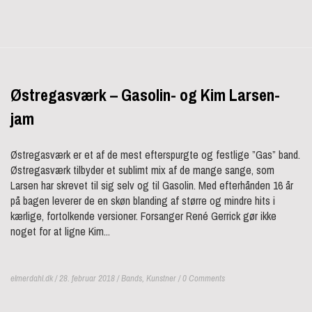
Østregasværk – Gasolin- og Kim Larsen-
jam
Østregasværk er et af de mest efterspurgte og festlige ”Gas” band.
Østregasværk tilbyder et sublimt mix af de mange sange, som
Larsen har skrevet til sig selv og til Gasolin. Med efterhånden 16 år
på bagen leverer de en skøn blanding af større og mindre hits i
kærlige, fortolkende versioner. Forsanger René Gerrick gør ikke
noget for at ligne Kim...
elmerdahl.dk / 28. februar 2018 /
Bands
,
Kunstner
/ 0 Comments