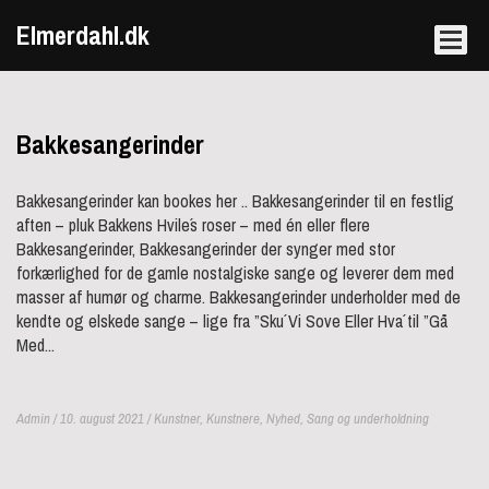
Elmerdahl.dk
Bakkesangerinder
Bakkesangerinder kan bookes her .. Bakkesangerinder til en festlig
aften – pluk Bakkens Hvile´s roser – med én eller flere
Bakkesangerinder, Bakkesangerinder der synger med stor
forkærlighed for de gamle nostalgiske sange og leverer dem med
masser af humør og charme. Bakkesangerinder underholder med de
kendte og elskede sange – lige fra ”Sku´ Vi Sove Eller Hva´ til ”Gå
Med...
Admin / 10. august 2021 /
Kunstner
,
Kunstnere
,
Nyhed
,
Sang og underholdning