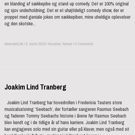
en blanding af sækkepibe og stand-up comedy. Det er 100% original
og sjov underholdning. Det er et uhøjtideligt comedy show, der er
proppet med geniale jokes om sækkepiben, mine uheldige oplevelser
og den skotske...
elmerdahl.dk / 6. marts 2019 /
Kunstner
,
Nyhed
/ 0 Comments
Joakim Lind Tranberg
Joakim Lind Tranberg har hovedrollen i Fredericia Teaters store
musicalsatsning ’Seebach’, der fortæller sangeren Rasmus Seebach
og faderen Tommy Seebachs historie i årene før Rasmus Seebach
blev kendt og i de tidlige år af hans karriere. Joakim Lind Tranberg
kan engageres solo med sin guitar eller på klaver, men også med sit