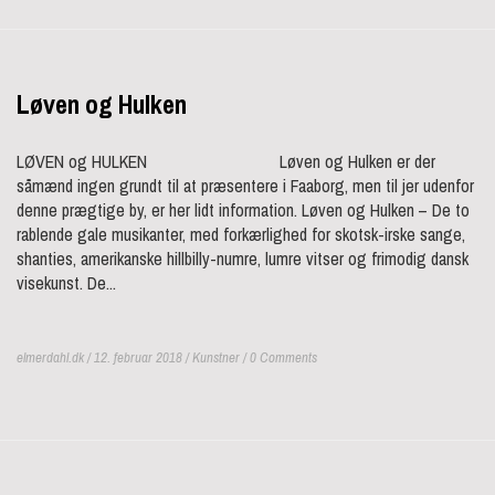
Løven og Hulken
LØVEN og HULKEN Løven og Hulken er der
såmænd ingen grundt til at præsentere i Faaborg, men til jer udenfor
denne prægtige by, er her lidt information. Løven og Hulken – De to
rablende gale musikanter, med forkærlighed for skotsk-irske sange,
shanties, amerikanske hillbilly-numre, lumre vitser og frimodig dansk
visekunst. De...
elmerdahl.dk / 12. februar 2018 /
Kunstner
/ 0 Comments