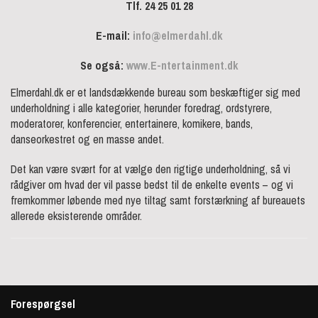
Tlf. 24 25 01 28
E-mail:
info@elmerdahl.dk
Se også:
www.E-ntertainment.dk
Elmerdahl.dk er et landsdækkende bureau som beskæftiger sig med
underholdning i alle kategorier, herunder foredrag, ordstyrere,
moderatorer, konferencier, entertainere, komikere, bands,
danseorkestret og en masse andet.
Det kan være svært for at vælge den rigtige underholdning, så vi
rådgiver om hvad der vil passe bedst til de enkelte events – og vi
fremkommer løbende med nye tiltag samt forstærkning af bureauets
allerede eksisterende områder.
Forespørgsel