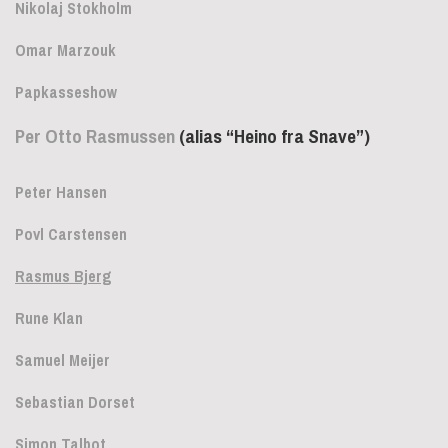
Nikolaj Stokholm
Omar Marzouk
Papkasseshow
Per Otto Rasmussen
(alias “Heino fra Snave”)
Peter Hansen
Povl Carstensen
Rasmu
s
Bjerg
Rune Klan
Samuel Meijer
Sebastian Dorset
Simon Talbot