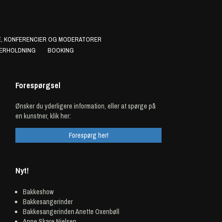
, KONFERENCIER OG MODERATORER
ERHOLDNING
BOOKING
Forespørgsel
Ønsker du yderligere information, eller at spørge på
en kunstner, klik her:
Forespørg her!
Nyt!
Bakkeshow
Bakkesangerinder
Bakkesangerinden Anette Oxenbøll
Anne Skare Nielsen