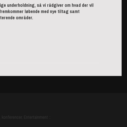
ige underholdning, så vi rådgiver om hvad der vil
vi fremkommer løbende med nye tiltag samt
sterende områder.
, konferencer, Entertainment ::