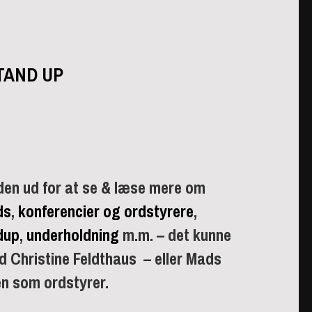
TAND UP
den ud for at se & læse mere om
ds
,
konferencier og ordstyrere
,
dup
,
underholdning
m.
m.
– det kunne
d Christine Feldthaus – eller Mads
en som ordstyre
r.