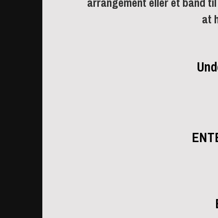
arrangement eller et band til 
at 
Und
ENT