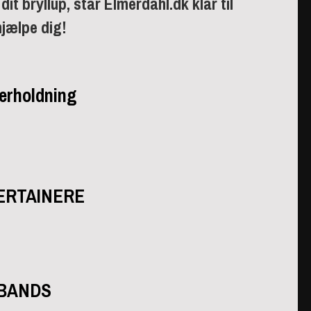
dit bryllup, står Elmerdahl.dk klar til
hjælpe dig!
erholdning
ERTAINERE
BANDS