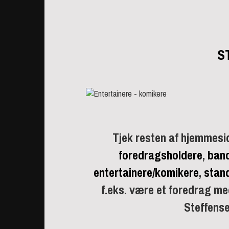
S
Tjek resten af hjemmesi
foredragsholdere
,
ban
entertainere/komikere
,
stan
f.eks. være et foredrag me
Steffens