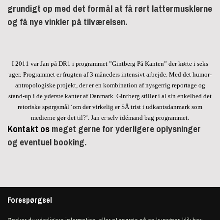
grundigt op med det formål at få rørt lattermusklerne
og få nye vinkler på tilværelsen.
I 2011 var Jan på DR1 i programmet ”Gintberg På Kanten” der kørte i seks
uger.
Programmet er frugten af 3 måneders intensivt arbejde. Med det humor-
antropologiske projekt, der er en kombination af nysgerrig reportage og
stand-up i de yderste kanter af Danmark. Gintberg stiller i al sin enkelhed det
retoriske spørgsmål ‘om der virkelig er SÅ trist i udkantsdanmark som
medierne gør det til?’. Jan er selv idémand bag programmet.
Kontakt os
meget gerne for yderligere oplysninger
og eventuel booking.
Forespørgsel