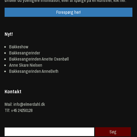
Ønsker du yderligere information, eller at spørge på en kunstner, klik her:
Forespørg her!
Nyt!
Bakkeshow
Bakkesangerinder
Bakkesangerinden Anette Oxenbøll
Anne Skare Nielsen
Bakkesangerinden AnneBeth
Kontakt
Mail:
info@elmerdahl.dk
Tlf: +45 24250128