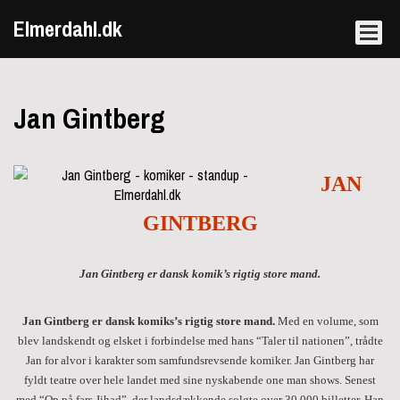
Elmerdahl.dk
Jan Gintberg
JAN
GINTBERG
Jan Gintberg er dansk komik’s rigtig store mand.
Jan Gintberg er dansk komiks’s rigtig store mand.
Med en volume, som
blev landskendt og elsket i forbindelse med hans “Taler til nationen”, trådte
Jan for alvor i karakter som samfundsrevsende komiker. Jan Gintberg har
fyldt teatre over hele landet med sine nyskabende one man shows. Senest
med “Op på fars Jihad”, der landsdækkende solgte over 30.000 billetter. Han