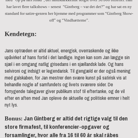
har lavet flere talkshows – senest “Gintberg – var det det?” og har sat en ny
standard for satire-genren her hjemme med programmer som “Gintberg Show-
off” og “Vindhætterne”.
Kendetegn:
Jans optræden er altid aktuel, energisk, overraskende og ikke
upåvirket af hans fortid i det landlige. Ingen kan som Jan lægge sin
sjæl i en omgang natlig grisedans i en sjællandsk lade. Og hans
selvironi og indsigt er legendarisk. Til gengæld er der også mening
med galskaben, for Jan mestrer den svære kunst på satirisk vis at
behandle nogle af samfundets og livets sværere sider. De
forrygende talegaver giver publikum stof til eftertanke, og de vil
efter en aften med Jan opleve de aktuelle og politiske emner i helt
nyt lys.
Jan Gintberg er altid det rigtige valg til den
Bonus:
store firmafest, til konferencier-opgaver og
forsamlinger, hvor alle fra 16 til 60 år skal råbes