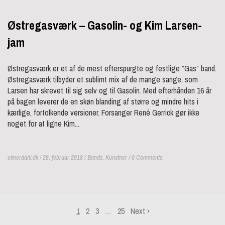
Østregasværk – Gasolin- og Kim Larsen-
jam
Østregasværk er et af de mest efterspurgte og festlige ”Gas” band.
Østregasværk tilbyder et sublimt mix af de mange sange, som
Larsen har skrevet til sig selv og til Gasolin. Med efterhånden 16 år
på bagen leverer de en skøn blanding af større og mindre hits i
kærlige, fortolkende versioner. Forsanger René Gerrick gør ikke
noget for at ligne Kim...
elmerdahl.dk / 28. februar 2018 /
Bands
,
Kunstner
/ 0 Comments
1
2
3
…
25
Next
›