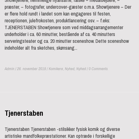
Showtjenere, hemmelige nyansatte, falske – medarbejdere, –
præster, – fotografer, undercover-gæster o.m.a. Showtjenere – Der
er flere hold rundt i landet som kan engageres til festen,
receptionen, julefrokosten, produktlancering osv. – f.eks:
TJENERSTABEN Showtjenere som ved middagsarrangementer
underholder i ca. 60 minutter, bestående af ca. 40 minutters
serveringsteater og ca. 20 minutter sceneshow. Dette sceneshow
indeholder alt fra sketches, skønsang...
Admin / 26. november 2019 /
Komikere
,
Nyhed
,
Nyhed
/ 0 Comments
Tjenerstaben
Tjenerstaben Tjenerstaben -stilsikker fysisk komik og diverse
artistiske mandfolkepræstationer. Kan optræde i forskellige