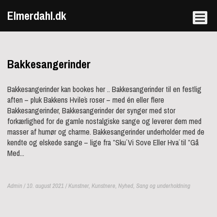
Elmerdahl.dk
Bakkesangerinder
Bakkesangerinder kan bookes her .. Bakkesangerinder til en festlig
aften – pluk Bakkens Hvile´s roser – med én eller flere
Bakkesangerinder, Bakkesangerinder der synger med stor
forkærlighed for de gamle nostalgiske sange og leverer dem med
masser af humør og charme. Bakkesangerinder underholder med de
kendte og elskede sange – lige fra ”Sku´ Vi Sove Eller Hva´ til ”Gå
Med...
Admin / 10. august 2021 /
Kunstner
,
Kunstnere
,
Nyhed
,
Sang og underholdning