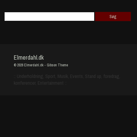
Elmerdahl.dk
© 2026
Elmerdahl.dk
-
Gibson Theme
:: Underholdning, Sport, Musik, Events, Stand up, foredrag,
konferencer, Entertainment ::