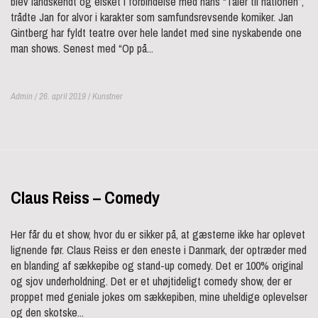
blev landskendt og elsket i forbindelse med hans “Taler til nationen”,
trådte Jan for alvor i karakter som samfundsrevsende komiker. Jan
Gintberg har fyldt teatre over hele landet med sine nyskabende one
man shows. Senest med “Op på...
Admin / 26. april 2019 /
Kunstner
Claus Reiss – Comedy
Her får du et show, hvor du er sikker på, at gæsterne ikke har oplevet
lignende før. Claus Reiss er den eneste i Danmark, der optræder med
en blanding af sækkepibe og stand-up comedy. Det er 100% original
og sjov underholdning. Det er et uhøjtideligt comedy show, der er
proppet med geniale jokes om sækkepiben, mine uheldige oplevelser
og den skotske...