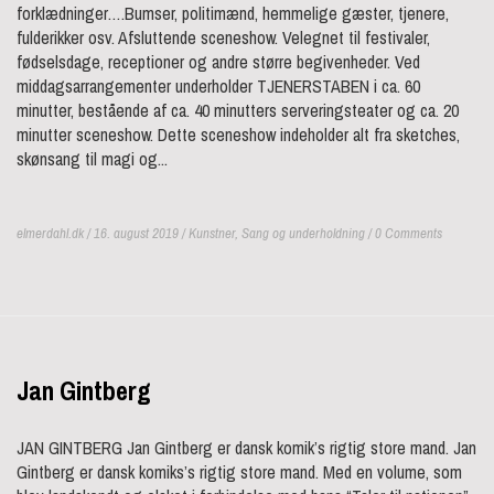
forklædninger….Bumser, politimænd, hemmelige gæster, tjenere,
fulderikker osv. Afsluttende sceneshow. Velegnet til festivaler,
fødselsdage, receptioner og andre større begivenheder. Ved
middagsarrangementer underholder TJENERSTABEN i ca. 60
minutter, bestående af ca. 40 minutters serveringsteater og ca. 20
minutter sceneshow. Dette sceneshow indeholder alt fra sketches,
skønsang til magi og...
elmerdahl.dk / 16. august 2019 /
Kunstner
,
Sang og underholdning
/ 0 Comments
Jan Gintberg
JAN GINTBERG Jan Gintberg er dansk komik’s rigtig store mand. Jan
Gintberg er dansk komiks’s rigtig store mand. Med en volume, som