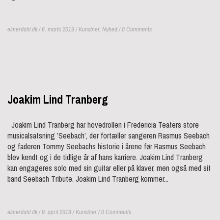
elmerdahl.dk / 6. marts 2019 /
Kunstner
,
Nyhed
/ 0 Comments
Joakim Lind Tranberg
Joakim Lind Tranberg har hovedrollen i Fredericia Teaters store
musicalsatsning ’Seebach’, der fortæller sangeren Rasmus Seebach
og faderen Tommy Seebachs historie i årene før Rasmus Seebach
blev kendt og i de tidlige år af hans karriere. Joakim Lind Tranberg
kan engageres solo med sin guitar eller på klaver, men også med sit
band Seebach Tribute. Joakim Lind Tranberg kommer...
elmerdahl.dk / 9. april 2018 /
Kunstner
/ 0 Comments