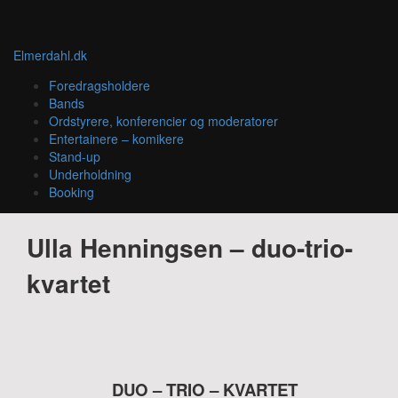
Elmerdahl.dk
Foredragsholdere
Bands
Ordstyrere, konferencier og moderatorer
Entertainere – komikere
Stand-up
Underholdning
Booking
Ulla Henningsen – duo-trio-
kvartet
DUO – TRIO – KVARTET