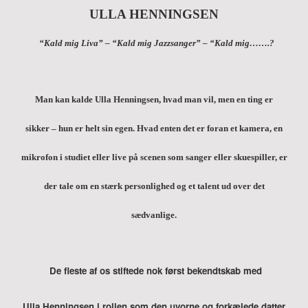
ULLA HENNINGSEN
“Kald mig Liva” – “Kald mig Jazzsanger” – “Kald mig…….?
Man kan kalde Ulla Henningsen, hvad man vil, men en ting er
sikker – hun er helt sin egen. Hvad enten det er foran et kamera, en
mikrofon i studiet eller live på scenen som sanger eller skuespiller, er
der tale om en stærk personlighed og et talent ud over det
sædvanlige.
De fleste af os stiftede nok først bekendtskab med
Ulla Henningsen
i rollen som den uvorne og forkælede datter