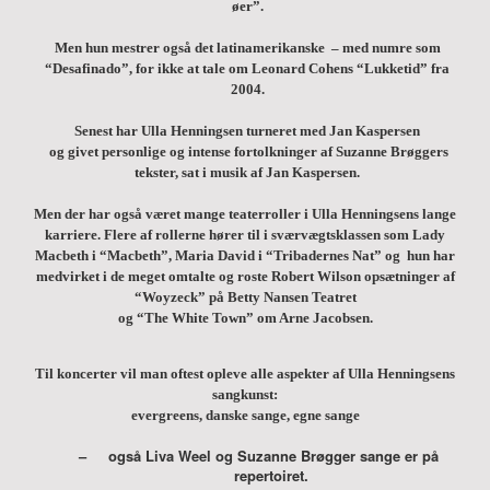
øer”.
Men hun mestrer også det latinamerikanske
– med numre som
“Desafinado”,
for ikke at tale om Leonard Cohens “Lukketid” fra
2004.
Senest har Ulla Henningsen turneret med Jan Kaspersen
og givet personlige og intense fortolkninger af Suzanne Brøggers
tekster,
sat i musik af Jan Kaspersen.
Men der har også været mange teaterroller i Ulla Henningsens lange
karriere.
Flere af rollerne hører til i sværvægtsklassen som Lady
Macbeth i “Macbeth”,
Maria David i “Tribadernes Nat” og
hun har
medvirket i de meget omtalte
og roste Robert Wilson opsætninger af
“Woyzeck” på Betty Nansen Teatret
og “The White Town” om Arne Jacobsen.
Til koncerter vil man oftest opleve alle aspekter
af Ulla Henningsens
sangkunst:
evergreens, danske sange, egne sange
–
også Liva Weel og Suzanne Brøgger sange er på
repertoiret.