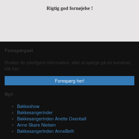
Rigtig god fornøjelse !
Forespørgsel
Ønsker du yderligere information, eller at spørge på en kunstner,
klik her:
Forespørg her!
Nyt!
Bakkeshow
Bakkesangerinder
Bakkesangerinden Anette Oxenbøll
Anne Skare Nielsen
Bakkesangerinden AnneBeth