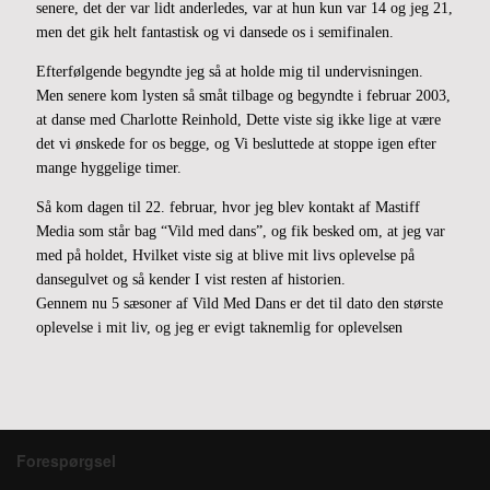
senere, det der var lidt anderledes, var at hun kun var 14 og jeg 21,
men det gik helt fantastisk og vi dansede os i semifinalen.
Efterfølgende begyndte jeg så at holde mig til undervisningen.
Men senere kom lysten så småt tilbage og begyndte i februar 2003,
at danse med Charlotte Reinhold, Dette viste sig ikke lige at være
det vi ønskede for os begge, og Vi besluttede at stoppe igen efter
mange hyggelige timer.
Så kom dagen til 22. februar, hvor jeg blev kontakt af Mastiff
Media som står bag “Vild med dans”, og fik besked om, at jeg var
med på holdet, Hvilket viste sig at blive mit livs oplevelse på
dansegulvet og så kender I vist resten af historien.
Gennem nu 5 sæsoner af Vild Med Dans er det til dato den største
oplevelse i mit liv, og jeg er evigt taknemlig for oplevelsen
Forespørgsel