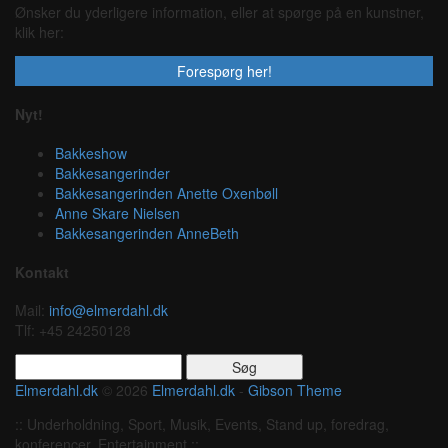
Ønsker du yderligere information, eller at spørge på en kunstner,
klik her:
Forespørg her!
Nyt!
Bakkeshow
Bakkesangerinder
Bakkesangerinden Anette Oxenbøll
Anne Skare Nielsen
Bakkesangerinden AnneBeth
Kontakt
Mail:
info@elmerdahl.dk
Tlf: +45 24250128
Søg
efter:
Elmerdahl.dk
© 2026
Elmerdahl.dk
-
Gibson Theme
:: Underholdning, Sport, Musik, Events, Stand up, foredrag,
konferencer, Entertainment ::