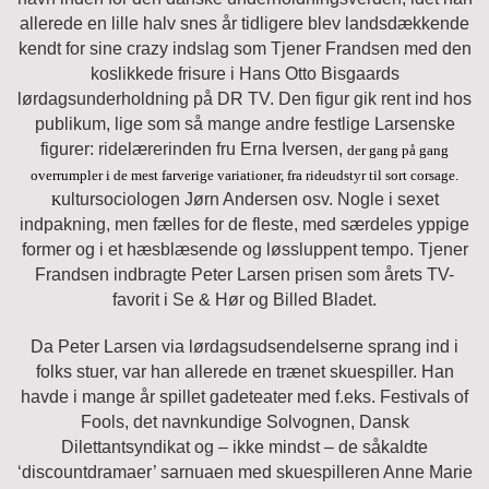
allerede en lille halv snes år tidligere blev landsdækkende
kendt for sine crazy indslag som Tjener Frandsen med den
koslikkede frisure i Hans Otto Bisgaards
lørdagsunderholdning på DR TV. Den figur gik rent ind hos
publikum, lige som så mange andre festlige Larsenske
figurer: ridelærerinden fru Erna Iversen,
der gang på gang
overrumpler i de mest farverige variationer, fra rideudstyr til sort corsage.
ultursociologen Jørn Andersen osv. Nogle i sexet
K
indpakning, men fælles for de fleste, med særdeles yppige
former og i et hæsblæsende og løssluppent tempo. Tjener
Frandsen indbragte Peter Larsen prisen som årets TV-
favorit i Se & Hør og Billed Bladet.
Da Peter Larsen via lørdagsudsendelserne sprang ind i
folks stuer, var han allerede en trænet skuespiller. Han
havde i mange år spillet gadeteater med f.eks. Festivals of
Fools, det navnkundige Solvognen, Dansk
Dilettantsyndikat og – ikke mindst – de såkaldte
‘discountdramaer’ sarnuaen med skuespilleren Anne Marie