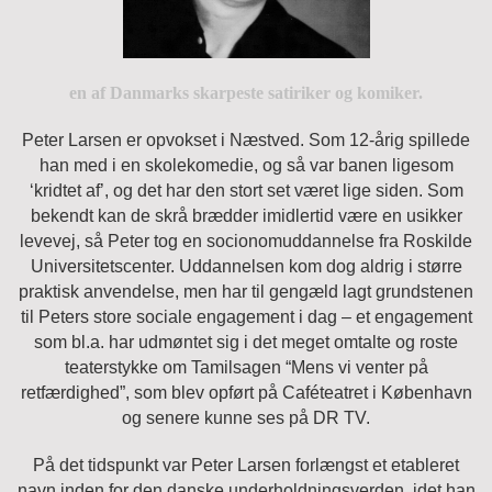
en af Danmarks skarpeste satiriker og komiker.
Peter Larsen er opvokset i Næstved. Som 12-årig spillede
han med i en skolekomedie, og så var banen ligesom
‘kridtet af’, og det har den stort set været lige siden. Som
bekendt kan de skrå brædder imidlertid være en usikker
levevej, så Peter tog en socionomuddannelse fra Roskilde
Universitetscenter. Uddannelsen kom dog aldrig i større
praktisk anvendelse, men har til gengæld lagt grundstenen
til Peters store sociale engagement i dag – et engagement
som bl.a. har udmøntet sig i det meget omtalte og roste
teaterstykke om Tamilsagen “Mens vi venter på
retfærdighed”, som blev opført på Caféteatret i København
og senere kunne ses på DR TV.
På det tidspunkt var Peter Larsen forlængst et etableret
navn inden for den danske underholdningsverden, idet han