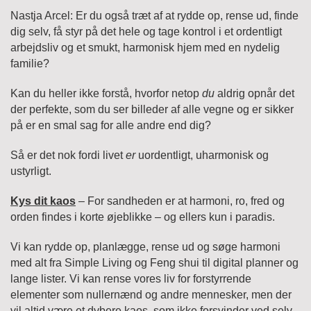
Nastja Arcel: Er du også træt af at rydde op, rense ud, finde
dig selv, få styr på det hele og tage kontrol i et ordentligt
arbejdsliv og et smukt, harmonisk hjem med en nydelig
familie?
Kan du heller ikke forstå, hvorfor netop
du
aldrig opnår det
der perfekte, som du ser billeder af alle vegne og er sikker
på er en smal sag for alle andre end dig?
Så er det nok fordi livet
er
uordentligt, uharmonisk og
ustyrligt.
Kys dit kaos
– For sandheden er at harmoni, ro, fred og
orden findes i korte øjeblikke – og ellers kun i paradis.
Vi kan rydde op, planlægge, rense ud og søge harmoni
med alt fra Simple Living og Feng shui til digital planner og
lange lister. Vi kan rense vores liv for forstyrrende
elementer som nullernænd og andre mennesker, men der
vil altid være et dybere kaos, som ikke forsvinder ved selv