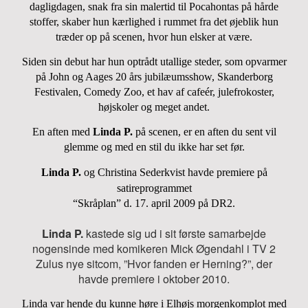
dagligdagen, snak fra sin malertid til Pocahontas på hårde
stoffer, skaber hun kærlighed i rummet fra det øjeblik hun
træder op på scenen, hvor hun elsker at være.
Siden sin debut har hun optrådt utallige steder, som opvarmer
på John og Aages 20 års jubilæumsshow, Skanderborg
Festivalen, Comedy Zoo, et hav af cafeér, julefrokoster,
højskoler og meget andet.
En aften med
Linda P.
på scenen, er en aften du sent vil
glemme og med en stil du ikke har set før.
Linda P.
og Christina Sederkvist havde premiere på
satireprogrammet
“Skråplan” d. 17. april 2009 på
DR2.
Linda P.
kastede sig ud i sit første samarbejde
nogensinde med komikeren Mick Øgendahl i TV 2
Zulus nye sitcom, ”Hvor fanden er Herning?”, der
havde premiere i oktober 2010.
Linda var hende du kunne høre i Elhøjs morgenkomplot med