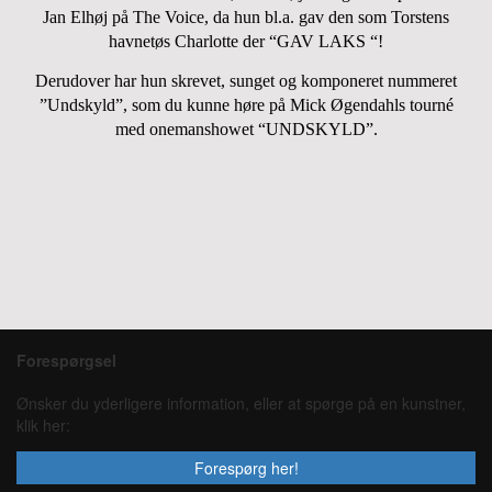
Jan Elhøj på The Voice, da hun bl.a. gav den som Torstens
havnetøs Charlotte der “GAV LAKS “!
Derudover har hun skrevet, sunget og komponeret nummeret
”Undskyld”, som du kunne høre på Mick Øgendahls tourné
med onemanshowet “UNDSKYLD”.
Forespørgsel
Ønsker du yderligere information, eller at spørge på en kunstner,
klik her:
Forespørg her!