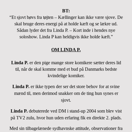
BT:
“Et sjovt bøvs fra tøjten – Kællinger kan ikke være sjove. De
skal bruge deres energi på at holde kæft og se lækre ud.
Sådan lyder det fra Linda P. – Kort inde i hendes nye
soloshow. Linda P kan heldigvis ikke holde kæft.”
OM LINDA P.
Linda P.
er den pige mange store komikere sætter deres lid
til, når de skal komme med et bud på Danmarks bedste
kvindelige komiker.
Linda P.
er ikke typen der ser det store behov for at svine
mænd til, men derimod snakker om de ting hun synes er
sjovt.
Linda P.
debuterede ved DM i stand-up 2004 som blev vist
på TV2 zulu, hvor hun uden erfaring fik en direkte 2. plads.
Med sin tilbagelænede sydhavnske attitude, observationer fra