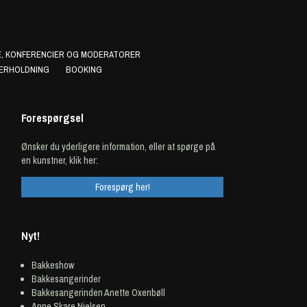
, KONFERENCIER OG MODERATORER
ERHOLDNING
BOOKING
Forespørgsel
Ønsker du yderligere information, eller at spørge på
en kunstner, klik her:
Forespørg her!
Nyt!
Bakkeshow
Bakkesangerinder
Bakkesangerinden Anette Oxenbøll
Anne Skare Nielsen