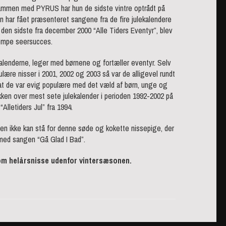
ammen med PYRUS har hun de sidste vintre optrådt på
rn har fået præsenteret sangene fra de fire julekalendere
 den sidste fra december 2000 “Alle Tiders Eventyr”, blev
mpe seersucces.
kalenderne, leger med børnene og fortæller eventyr. Selv
lære nisser i 2001, 2002 og 2003 så var de alligevel rundt
, at de var evig populære med det væld af børn, unge og
tikken over mest sete julekalender i perioden 1992-2002 på
“Alletiders Jul” fra 1994.
en ikke kan stå for denne søde og kokette nissepige, der
med sangen “Gå Glad I Bad”.
m helårsnisse udenfor vintersæsonen.