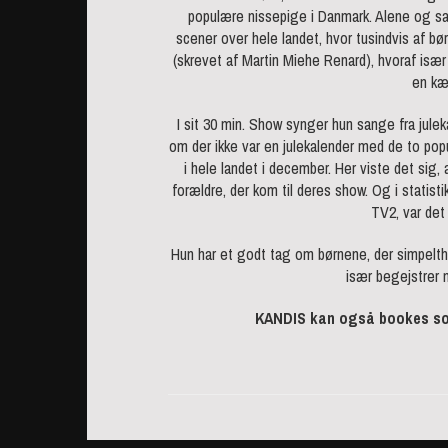
populære nissepige i Danmark. Alene og s
scener over hele landet, hvor tusindvis af bø
(skrevet af Martin Miehe Renard), hvoraf især
en kæ
I sit 30 min. Show synger hun sange fra jule
om der ikke var en julekalender med de to popu
i hele landet i december. Her viste det sig
forældre, der kom til deres show. Og i statis
TV2, var det 
Hun har et godt tag om børnene, der simpelth
især begejstrer 
KANDIS kan også bookes so