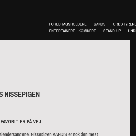
FOREDRAGSHOLDERE
BANDS
ORDSTYRERE
ENTERTAINERE – KOMIKERE
STAND-UP
UND
S NISSEPIGEN
AVORIT ER PÅ VEJ ..
g kalendersangene. Nissepigen KANDIS er nok den mest