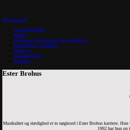
Elmerdahl.dk
Foredragsholdere
Bands
Ordstyrere, konferencier og moderatorer
Entertainere – komikere
Stand-up
Underholdning
Booking
Ester Brohus
Musikalitet og stædighed er to nøgleord i Ester Brohus karriere. Hun v
1992 har hun op t