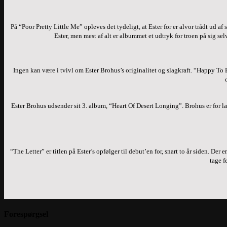
På “Poor Pretty Little Me” opleves det tydeligt, at Ester for er alvor trådt ud 
Ester, men mest af alt er albummet et udtryk for troen på sig sel
Ingen kan være i tvivl om Ester Brohus’s originalitet og slagkraft. “Happy To 
Ester Brohus udsender sit 3. album, “Heart Of Desert Longing”.
Brohus er for l
“The Letter” er titlen på Ester’s opfølger til debut’en for, snart to år siden. D
tage f
Forespørgsel