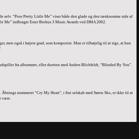
hende selv. “Poor Pretty Little Me” viser både den glade og den tænksomme side af
ttle Me” indbragte Ester Brohus 3 Music Awards ved DMA 2002.
r, men også i højere grad, som komponist. Man er tilbøjelig til at sige, at hun
.
e udspillet fra albummet, eller duetten med Anders Blichfeldt, “Blinded By You”.
dde. Åbnings nummeret “Cry My Heart”, i fint selskab med Søren Sko, er ikke til at
t være.