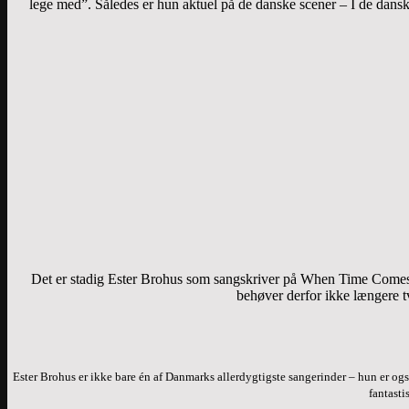
lege med”. Således er hun aktuel på de danske scener – I de dans
Det er stadig Ester Brohus som sangskriver på When Time Comes. 
behøver derfor ikke længere t
Ester Brohus er ikke bare én af Danmarks allerdygtigste sangerinder – hun er o
fantasti