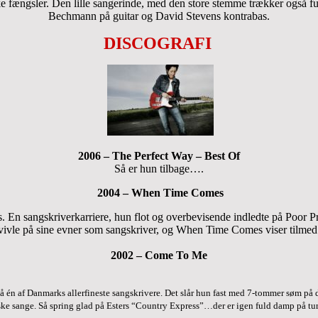
ke fængsler. Den lille sangerinde, med den store stemme trækker også f
Bechmann på guitar og David Stevens kontrabas.
DISCOGRAFI
2006 – The
Perfect Way
– Best Of
Så er hun tilbage….
2004 – When Time Comes
En sangskriverkarriere, hun flot og overbevisende indledte på Poor Pre
vivle på sine evner som sangskriver, og When Time Comes viser tilmed l
2002 – Come To Me
gså én af Danmarks allerfineste sangskrivere. Det slår hun fast med 7-tommer søm
ske sange. Så spring glad på Esters “Country Express”…der er igen fuld damp på tu