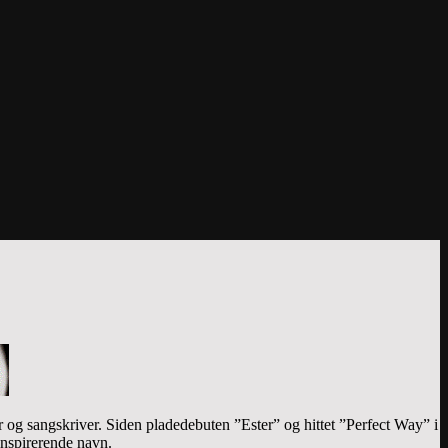
er og sangskriver. Siden pladedebuten ”Ester” og hittet ”Perfect Way” i
inspirerende navn.