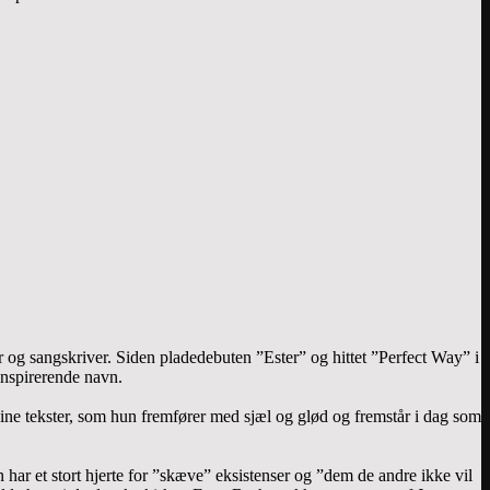
er og sangskriver. Siden pladedebuten ”Ester” og hittet ”Perfect Way” i
inspirerende navn.
sine tekster, som hun fremfører med sjæl og glød og fremstår i dag som
 har et stort hjerte for ”skæve” eksistenser og ”dem de andre ikke vil