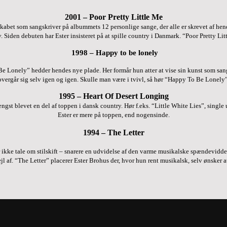
2001 – Poor Pretty Little Me
af skabet som sangskriver på albummets 12 personlige sange, der alle er skrevet af 
v. Siden debuten har Ester insisteret på at spille country i Danmark.
“Poor Pretty Li
1998 – Happy to be lonely
Be Lonely” hedder hendes nye plade. Her formår hun atter at vise sin kunst som sange
overgår sig selv igen og igen. Skulle man være i tvivl, så hør “Happy To Be Lonely”
1995 – Heart Of Desert Longing
ængst blevet en del af toppen i dansk country. Hør f.eks. “Little White Lies”, singl
Ester er mere på toppen, end nogensinde.
1994 – The Letter
er er ikke tale om stilskift – snarere en udvidelse af den varme musikalske spændevi
ejl af. “The Letter” placerer Ester Brohus der, hvor hun rent musikalsk, selv ønsker a