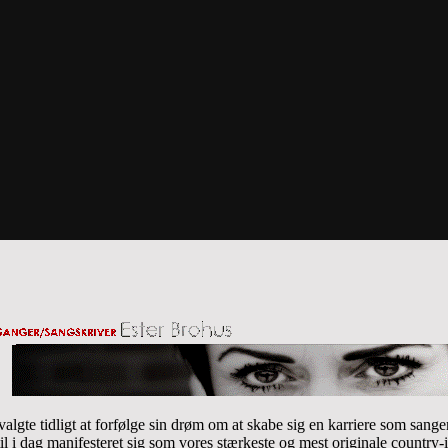
algte tidligt at forfølge sin drøm om at skabe sig en karriere som sang
il i dag manifesteret sig som vores stærkeste og mest originale country-