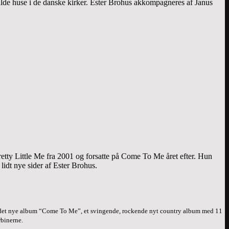
ulde huse i de danske kirker. Ester Brohus akkompagneres af Janus
tty Little Me fra 2001 og forsatte på Come To Me året efter. Hun
idt nye sider af Ester Brohus.
 på det nye album “Come To Me”, et svingende, rockende nyt country album med 11
rbinerne.