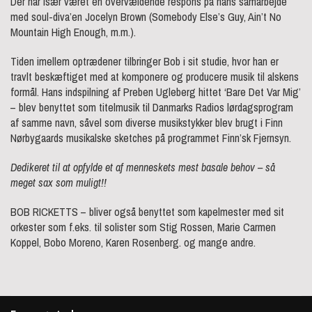
Der har især været en overvældende respons på hans samarbejde
med soul-diva’en Jocelyn Brown (Somebody Else’s Guy, Ain’t No
Mountain High Enough, m.m.).
Tiden imellem optrædener tilbringer Bob i sit studie, hvor han er
travlt beskæftiget med at komponere og producere musik til alskens
formål. Hans indspilning af Preben Ugleberg hittet ‘Bare Det Var Mig’
– blev benyttet som titelmusik til Danmarks Radios lørdagsprogram
af samme navn, såvel som diverse musikstykker blev brugt i Finn
Nørbygaards musikalske sketches på programmet Finn’sk Fjernsyn.
Dedikeret til at opfylde et af menneskets mest basale behov – så
meget sax som muligt!!
BOB RICKETTS – bliver også benyttet som kapelmester med sit
orkester som f.eks. til solister som Stig Rossen, Marie Carmen
Koppel, Bobo Moreno, Karen Rosenberg. og mange andre.