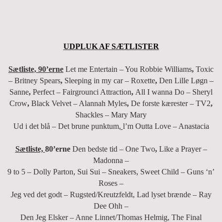
UDPLUK AF SÆTLISTER
Sætliste, 90’erne
Let me Entertain – You Robbie Williams
,
Toxic
– Britney Spears
,
Sleeping in my car – Roxette
,
Den Lille Løgn –
Sanne
,
Perfect – Fairgrounci Attraction
,
All I wanna Do – Sheryl
Crow
,
Black Velvet – Alannah Myles
,
De forste kærester – TV2
,
Shackles – Mary Mary
Ud i det blå – Det brune punktum,
l’m Outta Love – Anastacia
Sætliste,
80’erne
Den bedste tid – One Two
,
Like a Prayer –
Madonna –
9 to 5 – Dolly Parton, Sui Sui – Sneakers, Sweet Child – Guns ‘n’
Roses –
Jeg ved det godt – Rugsted/Kreutzfeldt, Lad lyset brænde – Ray
Dee Ohh –
Den Jeg Elsker – Anne Linnet/Thomas Helmig, The Final