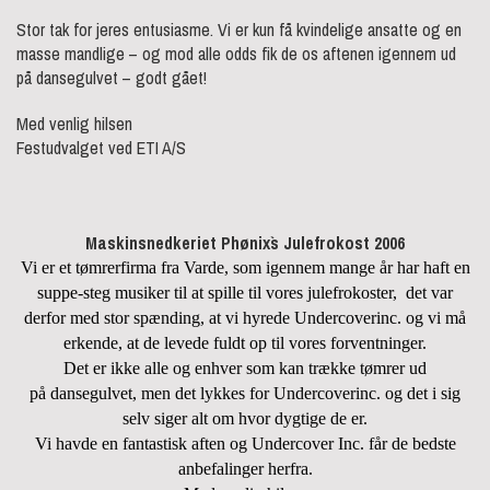
Stor tak for jeres entusiasme. Vi er kun få kvindelige ansatte og en
masse mandlige – og mod alle odds fik de os aftenen igennem ud
på dansegulvet – godt gået!
Med venlig hilsen
Festudvalget ved ETI A/S
Maskinsnedkeriet Phønix`s Julefrokost 2006
Vi er et tømrerfirma fra Varde, som igennem mange år har haft en
suppe-steg musiker til at spille til vores julefrokoster,
det var
derfor med stor spænding, at vi hyrede Undercoverinc. og vi må
erkende, at de levede fuldt op til vores forventninger.
Det er ikke alle og enhver som kan trække tømrer ud
på dansegulvet, men det lykkes for Undercoverinc. og det i sig
selv siger alt om hvor dygtige de er.
Vi havde en fantastisk aften og Undercover Inc. får de bedste
anbefalinger herfra.