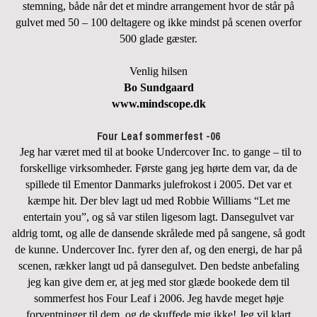
stemning, både når det et mindre arrangement hvor de står på
gulvet med 50 – 100 deltagere og ikke mindst på scenen overfor
500 glade gæster.
Venlig hilsen
Bo Sundgaard
www.mindscope.dk
Four Leaf sommerfest -06
Jeg har været med til at booke Undercover Inc. to gange – til to
forskellige virksomheder. Første gang jeg hørte dem var, da de
spillede til Ementor Danmarks julefrokost i 2005. Det var et
kæmpe hit. Der blev lagt ud med Robbie Williams “Let me
entertain you”, og så var stilen ligesom lagt. Dansegulvet var
aldrig tomt, og alle de dansende skrålede med på sangene, så godt
de kunne. Undercover Inc. fyrer den af, og den energi, de har på
scenen, rækker langt ud på dansegulvet. Den bedste anbefaling
jeg kan give dem er, at jeg med stor glæde bookede dem til
sommerfest hos Four Leaf i 2006. Jeg havde meget høje
forventninger til dem, og de skuffede mig ikke! Jeg vil klart