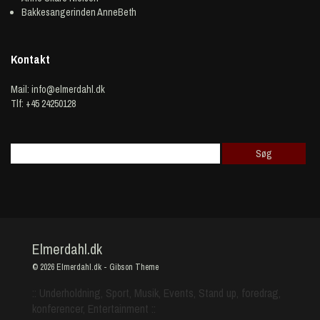
Bakkesangerinden AnneBeth
Kontakt
Mail:
info@elmerdahl.dk
Tlf: +45 24250128
Elmerdahl.dk
© 2026
Elmerdahl.dk
-
Gibson Theme
:: Underholdning, Sport, Musik, Events, Stand up, foredrag,
konferencer, Entertainment ::