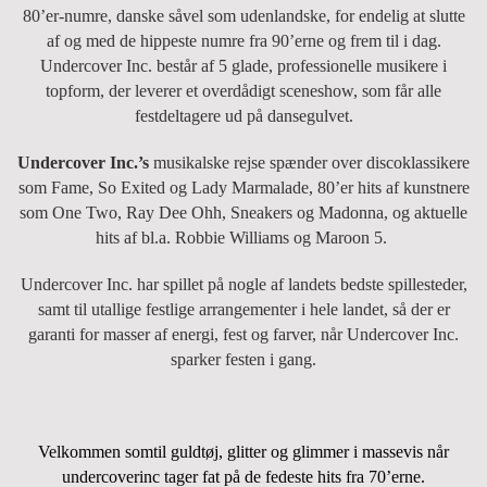
80’er-numre, danske såvel som udenland­ske, for endelig at slutte
af og med de hip­peste numre fra 90’erne og frem til i dag.
Undercover Inc. består af 5 glade, professionelle musikere i
topform, der leverer et overdådigt sceneshow, som får alle
festdeltagere ud på dan­se­gulvet.
Undercover Inc.’s
musikalske rejse spænder over discoklassikere
som Fame, So Exited og Lady Marmalade, 80’er hits af kunstnere
som One Two, Ray Dee Ohh, Sneakers og Madonna, og aktuelle
hits af bl.a. Robbie Williams og Maroon 5.
Undercover Inc. har spillet på nogle af landets bedste spillesteder,
samt til utallige festlige arrangementer i hele landet, så der er
garanti for masser af energi, fest og farver, når Undercover Inc.
sparker festen i gang.
Velkommen somtil guldtøj, glitter og glimmer i massevis når
undercoverinc tager fat på de fedeste hits fra 70’erne.