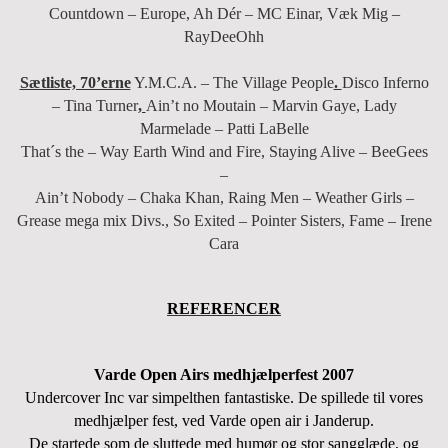
Countdown – Europe, Ah Dér – MC Einar, Væk Mig –
RayDeeOhh
Sætliste, 70’erne
Y.M.C.A. – The Village People
.
Disco Inferno
– Tina Turner
,
Ain’t no Moutain – Marvin Gaye, Lady
Marmelade – Patti LaBelle
That´s the – Way Earth Wind and Fire, Staying Alive – BeeGees
–
Ain’t Nobody – Chaka Khan, Raing Men – Weather Girls –
Grease mega mix Divs., So Exited – Pointer Sisters, Fame – Irene
Cara
REFERENCER
Varde Open Airs medhjælperfest 2007
Undercover Inc var simpelthen fantastiske. De spillede til vores
medhjælper fest, ved Varde open air i Janderup.
De startede som de sluttede med humør og stor sangglæde, og