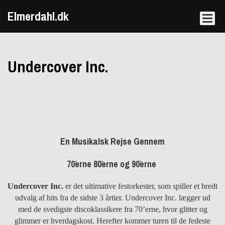
Elmerdahl.dk
Undercover Inc.
En Musikalsk Rejse Gennem
70´erne 80´erne og 90´erne
Undercover Inc.
er det ultimative festorkester, som spiller et bredt
udvalg af hits fra de sidste 3 årtier. Undercover Inc. lægger ud
med de svedig­ste discoklassikere fra 70’erne, hvor glitter og
glimmer er hver­dags­kost. Herefter kommer turen til de fedeste