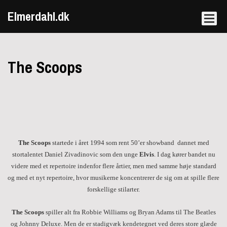
Elmerdahl.dk
The Scoops
The Scoops
startede i året 1994 som rent 50’er showband
dannet med
stortalentet Daniel Zivadinovic som den unge
Elvis
. I dag kører bandet nu
videre med et repertoire indenfor flere årtier, men med samme høje standard
og med et nyt repertoire, hvor musikerne koncentrerer de sig om at spille flere
forskellige stilarter.
The Scoops
spiller alt fra Robbie Williams og Bryan Adams til The Beatles
og Johnny Deluxe. Men de er stadigvæk kendetegnet ved deres store glæde