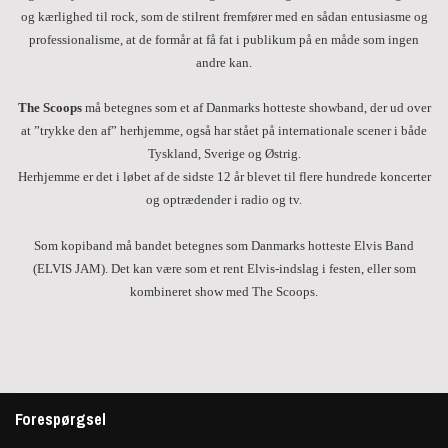
og kærlighed til rock, som de stilrent fremfører med en sådan entusiasme og
professionalisme, at de formår at få fat i publikum på en måde som ingen
andre kan.
The Scoops
må betegnes som et af Danmarks hotteste showband, der ud over
at ”trykke den af” herhjemme, også har stået på internationale scener i både
Tyskland, Sverige og Østrig.
Herhjemme er det i løbet af de sidste 12 år blevet til flere hundrede koncerter
og optrædender i radio og tv.
Som kopiband må bandet betegnes som Danmarks hotteste Elvis Band
(ELVIS JAM). Det kan være som et rent Elvis-indslag i festen, eller som
kombineret show med The Scoops.
Forespørgsel