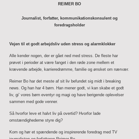
REIMER BO
Journalist, forfatter, kommunikationskonsulent og
foredragsholder
Vejen til et godt arbejdsliv uden stress og alarmklokker
Alle kender nogen, der er gået ned med stress. De fleste har
prøvet i perioder at være fanget i den røde zone mellem et
krævende arbejde, karrieredrømme, familie og ønsket om nærvær.
Reimer Bo har det meste af sit liv befundet sig midt i breaking
news. Og han har 4 børn. Han mener godt, vi kan skabe et godt
liv, gi’ vores børn eventyr og magi og have berigende oplevelser
sammen med gode venner.
Så hvorfor leve et halvt liv på overtid? Hvorfor lade
omstændighederne styre dig?
Kom og hør et spændende og inspirerende foredrag med TV
journalisten og forfatteren Reimer Bo