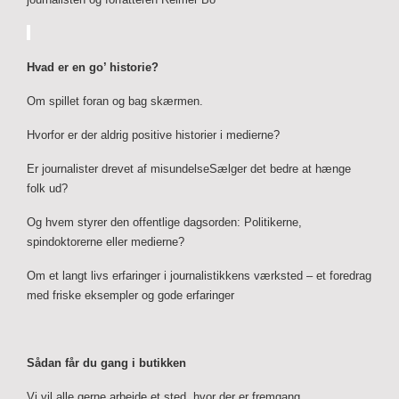
Hvad er en go’ historie?
Om spillet foran og bag skærmen.
Hvorfor er der aldrig positive historier i medierne?
Er journalister drevet af misundelseSælger det bedre at hænge
folk ud?
Og hvem styrer den offentlige dagsorden: Politikerne,
spindoktorerne eller medierne?
Om et langt livs erfaringer i journalistikkens værksted – et foredrag
med friske eksempler og gode erfaringer
Sådan får du gang i butikken
Vi vil alle gerne arbejde et sted, hvor der er fremgang.