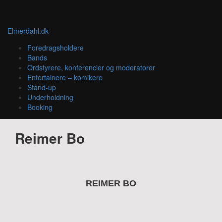
Elmerdahl.dk
Foredragsholdere
Bands
Ordstyrere, konferencier og moderatorer
Entertainere – komikere
Stand-up
Underholdning
Booking
Reimer Bo
REIMER BO