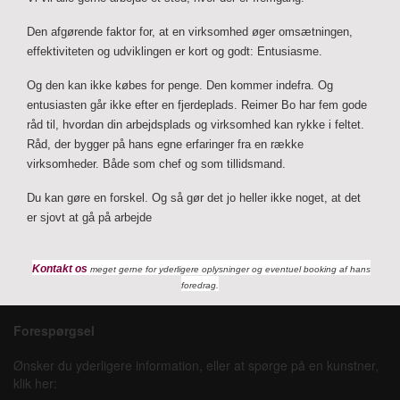
Den afgørende faktor for, at en virksomhed øger omsætningen,
effektiviteten og udviklingen er kort og godt: Entusiasme.
Og den kan ikke købes for penge. Den kommer indefra. Og
entusiasten går ikke efter en fjerdeplads. Reimer Bo har fem gode
råd til, hvordan din arbejdsplads og virksomhed kan rykke i feltet.
Råd, der bygger på hans egne erfaringer fra en række
virksomheder. Både som chef og som tillidsmand.
Du kan gøre en forskel. Og så gør det jo heller ikke noget, at det
er sjovt at gå på arbejde
Kontakt os
meget gerne for yderligere oplysninger og eventuel booking af hans
foredrag.
Forespørgsel
Ønsker du yderligere information, eller at spørge på en kunstner,
klik her: