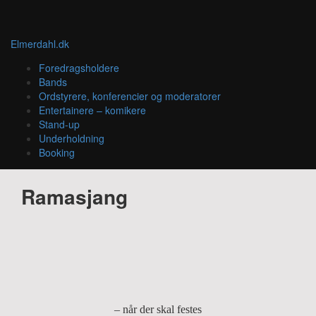
Elmerdahl.dk
Foredragsholdere
Bands
Ordstyrere, konferencier og moderatorer
Entertainere – komikere
Stand-up
Underholdning
Booking
Ramasjang
– når der skal festes