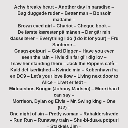
Achy breaky heart – Another day in paradise –
Bag duggede ruder – Better man – Bonsoir
madame –
Brown eyed girl – Chariot –
Cheque book –
De første kærester på månen – Der går min
klasselærer – Everything I do (I do it for your) – Fru
Sauterne –
Gnags-potpuri –
Gold Digger – Have you ever
seen the rain – Hvis din far gi’r dig lov –
I saw her standing there – Jack the Rippers cafè –
Kald det kærlighed –
Kvinde min – København fra
en DC9 – Let’s your love flow –
Living next door to
Alice – Livet er fedt –
Midnatsbus Boogie (Johnny Madsen) – More than I
can say –
Morrison, Dylan og Elvis – Mr. Swing king – One
(U2) –
One night of sin –
Pretty woman – Rabalderstræde
– Run Run – Runaway train –
Shu-bi-dua-a potpuri
– Stakkels Jim –