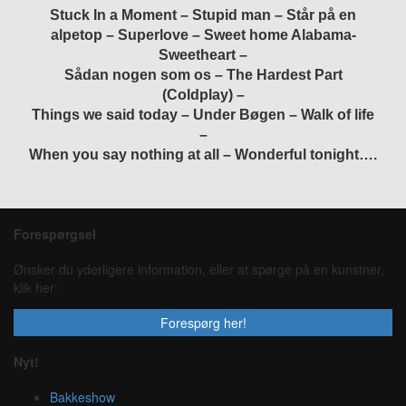
Stuck In a Moment – Stupid man – Står på en
alpetop – Superlove – Sweet home Alabama-
Sweetheart –
Sådan nogen som os – The Hardest Part
(Coldplay) –
Things we said today – Under Bøgen – Walk of life
–
When you say nothing at all – Wonderful tonight….
Forespørgsel
Ønsker du yderligere information, eller at spørge på en kunstner,
klik her:
Forespørg her!
Nyt!
Bakkeshow