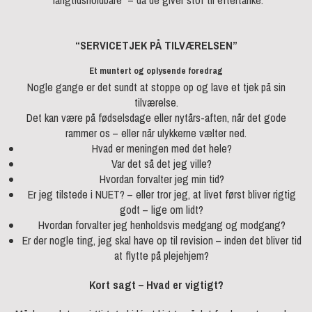
“langtidsholdbare” – da de giver stof til eftertanke.
“SERVICETJEK PÅ TILVÆRELSEN”
Et muntert og oplysende foredrag
Nogle gange er det sundt at stoppe op og lave et tjek på sin
tilværelse.
Det kan være på fødselsdage eller nytårs-aften, når det gode
rammer os – eller når ulykkerne vælter ned.
Hvad er meningen med det hele?
Var det så det jeg ville?
Hvordan forvalter jeg min tid?
Er jeg tilstede i NUET? – eller tror jeg, at livet først bliver rigtig
godt – lige om lidt?
Hvordan forvalter jeg henholdsvis medgang og modgang?
Er der nogle ting, jeg skal have op til revision – inden det bliver tid
at flytte på plejehjem?
Kort sagt – Hvad er vigtigt?