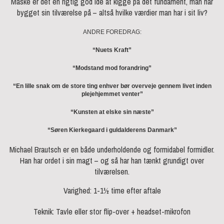
Måske er det en rigtig god idé at kigge på det fundament, man har
bygget sin tilværelse på – altså hvilke værdier man har i sit liv?
ANDRE FOREDRAG:
“Nuets Kraft”
“Modstand mod forandring”
“En lille snak om de store ting enhver bør overveje gennem livet inden
plejehjemmet venter”
“Kunsten at elske sin næste”
“Søren Kierkegaard i guldalderens Danmark”
Michael Brautsch er en både underholdende og formidabel formidler.
Han har ordet i sin magt – og så har han tænkt grundigt over
tilværelsen.
Varighed: 1-1½ time efter aftale
Teknik: Tavle eller stor flip-over + headset-mikrofon