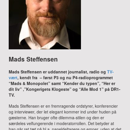
Mads Steffensen
Mads Steffensen er uddannet journalist, radio og
TV-
vært
, kendt fra – først P3 og nu P4-radioprogrammet
“Mads & Monopolet” samt “Kender du typen”, “Her er
dit liv” ,”Kongerigets Klogeste” og “Alle Mod 1” på DR1-
TV.
Mads Steffensen er en fremragende ordstyrer, konferencier
og interviewer, der let elegant kommer ind under huden på
gæsterne. Han bruger ofte dilemma-stilen og den er
særdeles velfungerende i moderatorrollen. Det betyder at
han går ret tæt på bl.a. paneldeltagere og emner, uden at det