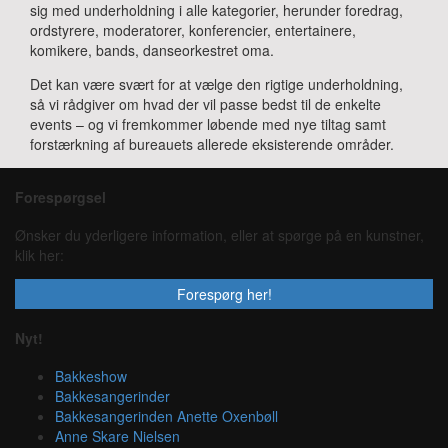
sig med underholdning i alle kategorier, herunder foredrag,
ordstyrere, moderatorer, konferencier, entertainere,
komikere, bands, danseorkestret oma.
Det kan være svært for at vælge den rigtige underholdning,
så vi rådgiver om hvad der vil passe bedst til de enkelte
events – og vi fremkommer løbende med nye tiltag samt
forstærkning af bureauets allerede eksisterende områder.
Forespørgsel
Ønsker du yderligere information, eller at spørge på en kunstner,
klik her:
Forespørg her!
Nyt!
Bakkeshow
Bakkesangerinder
Bakkesangerinden Anette Oxenbøll
Anne Skare Nielsen