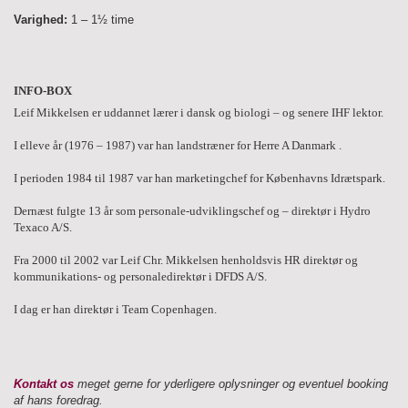
Varighed:
1 – 1½ time
INFO-BOX
Leif Mikkelsen er uddannet lærer i dansk og biologi – og senere IHF lektor.
I elleve år (1976 – 1987) var han landstræner for Herre A Danmark .
I perioden 1984 til 1987 var han marketingchef for Københavns Idrætspark.
Dernæst fulgte 13 år som personale-udviklingschef og – direktør i Hydro
Texaco A/S.
Fra 2000 til 2002 var Leif Chr. Mikkelsen henholdsvis HR direktør og
kommunikations- og personaledirektør i DFDS A/S.
I dag er han direktør i Team Copenhagen.
Kontakt os
meget gerne for yderligere oplysninger og eventuel booking
af hans foredrag.