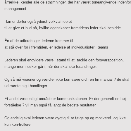
årrække, kender alle de strømninger, der har været toneangivende indenfor
management.
Han er derfor også yderst velkvalificeret
til at give et bud på, hvilke egenskaber fremtidens leder skal besidde.
Én af de udfordringer, lederne kommer til
at stå over for i fremtiden, er ledelse af individualister i teams !
Lederen skal endvidere være i stand til at
tackle den forsvarsposition,
mange men-nesker går i, når der skal ske forandringer.
Og så må visioner og værdier ikke kun
være ord i en fin manual ? de skal
ud-mønte sig i handlinger.
Et andet væsentligt område er kommunikationen. Er der generelt en høj
forståelse ? vil man også få langt de bedste resultater.
Og endelig skal lederen være dygtig til at følge op og motivere! og ikke
kun kon-trollere.