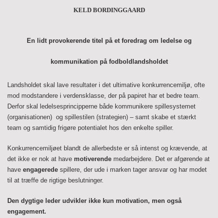
KELD BORDINGGAARD
En lidt provokerende titel på et foredrag om ledelse og
kommunikation på fodboldlandsholdet
Landsholdet skal lave resultater i det ultimative konkurrencemiljø, ofte
mod modstandere i verdensklasse, der på papiret har et bedre team.
Derfor skal ledelsesprincipperne både kommunikere spillesystemet
(organisationen)
og spillestilen (strategien) – samt skabe et stærkt
team og samtidig frigøre potentialet hos den enkelte spiller.
Konkurrencemiljøet blandt de allerbedste er så intenst og krævende, at
det ikke er nok at have
motiverende
medarbejdere. Det er afgørende at
have
engagerede
spillere, der ude i marken tager ansvar og har modet
til at træffe de rigtige beslutninger.
Den dygtige leder udvikler ikke kun m
otivation, men også
engagement.