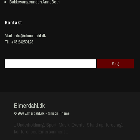
Bakkesangerinden AnneBeth
Kontakt
Mail:
info@elmerdahl.dk
Tlf: +45 24250128
Elmerdahl.dk
© 2026
Elmerdahl.dk
-
Gibson Theme
:: Underholdning, Sport, Musik, Events, Stand up, foredrag,
konferencer, Entertainment ::