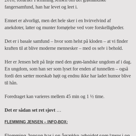
fangersamfund, han har levet og leet i.
Emnet er alvorligt, men det hele sker i en hvirvelvind af
anekdoter, latter og munter fornøjelse ved vore forskelligheder.
Det er i basale samfund – hvor som helst på kloden – at vi finder
kraften til at blive moderne mennesker – med os selv i behold.
Her er Jensen helt på linje med den grøn-landske ungdom af i dag.
En ungdom, som han ser som lyset for enden af tunnellen – også
fordi den sætter morskab højt og endnu ikke har ladet humor blive
til hån.
Foredraget kan varieres mellem 45 min og 1 ½ time.
Det er sådan set ret sjovt
…
FLEMMING JENSEN – INFO-BOX:
Flemming Jensen har i en årrække arbejdet som lærer i en