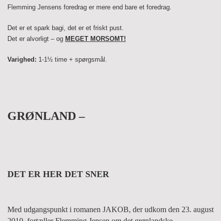
Flemming Jensens foredrag er mere end bare et foredrag.
Det er et spark bagi, det er et friskt pust.
Det er alvorligt – og
MEGET MORSOMT!
Varighed:
1-1½ time + spørgsmål.
GRØNLAND –
DET ER HER DET SNER
Med udgangspunkt i romanen JAKOB, der udkom den 23. august
2010, fortæller Flemming Jensen om det grønlandske