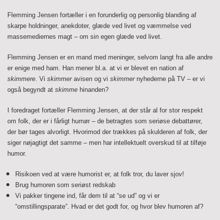
Flemming Jensen fortæller i en forunderlig og personlig blanding af
skarpe holdninger, anekdoter, glæde ved livet og væmmelse ved
massemediernes magt – om sin egen glæde ved livet.
Flemming Jensen er en mand med meninger, selvom langt fra alle andre
er enige med ham. Han mener bl.a. at vi er blevet en nation af
skimmere
. Vi
skimmer
avisen og vi
skimmer
nyhederne på TV – er vi
også begyndt at
skimme
hinanden?
I foredraget fortæller Flemming Jensen, at der står al for stor respekt
om folk, der er i fårligt humør – de betragtes som seriøse debattører,
der bør tages alvorligt. Hvorimod der trækkes på skulderen af folk, der
siger nøjagtigt det samme – men har intellektuelt overskud til at tilføje
humor.
Risikoen ved at være humorist er, at folk tror, du laver sjov!
Brug humoren som seriøst redskab
Vi pakker tingene ind, får dem til at “se ud” og vi er
“omstillingsparate”. Hvad er det godt for, og hvor blev humoren af?