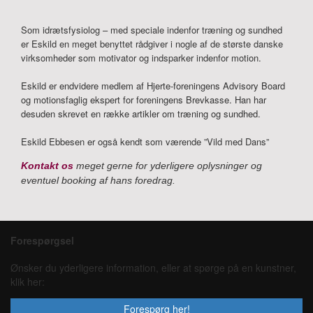
Som idrætsfysiolog – med speciale indenfor træning og sundhed
er Eskild en meget benyttet rådgiver i nogle af de største danske
virksomheder som motivator og indsparker indenfor motion.
Eskild er endvidere medlem af Hjerte-foreningens Advisory Board
og motionsfaglig ekspert for foreningens Brevkasse. Han har
desuden skrevet en række artikler om træning og sundhed.
Eskild Ebbesen er også kendt som værende ”Vild med Dans”
Kontakt os
meget gerne for yderligere oplysninger og
eventuel booking af hans foredrag.
Forespørgsel
Ønsker du yderligere information, eller at spørge på en kunstner,
klik her:
Forespørg her!