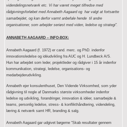
videndelingsnetværk etc. Vi har været meget tilfredse med
rådgivningsforløbet med Annabeth Aagaard og
har valgt at fortsætte
samarbejdet, og kan derfor varmt anbefale hende
til andre
organisationer, som arbejder seriøst med viden, ledelse og strategi”.
ANNABETH AAGAARD – INFO-BOX:
Annabeth Aagaard (f. 1972) er cand. merc. og PhD. indenfor
innovationsledelse og idéudvikling fra AUC og H. Lundbeck A/S.
Hun har arbejdet som leder, projektleder og rådgiver i 15 år indenfor
kommunikation, strategi, ledelse, organisations- og
medarbejderudvikling.
Annabeth ejer konsulenthuset, Den Vidende Virksomhed, som yder
rådgivning til nogle af Danmarks største virksomheder indenfor
ledelse og udvikling, forandringer, innovation & idéer, samarbejde &
teams, personlig ledelse, stress- & konflikthåndtering, videndeling,
læring & netværk samt HR, branding & salg.
Annabeth Aagaard gar udgivet bøgerne “Skab resultater gennem