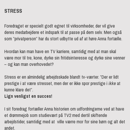
STRESS
Foredraget er specielt godt egnet til virksomheder, der vil give
deres medarbejdere et indspark til at passe på dem selv. Men også
som ”privatperson” har du stort udbytte ud af at høre Anna fortælle.
Hvordan kan man have en TV karriere, samtidig med at man skal
være mor til tre, kone, dyrke sin fritidsinteresse og dyrke sine venner
– og kan man overhovedet?
Stress er en almindelig arbejdsskade blandt tv-værter. ”Der er lidt
prestige i at være stresset, men der er ikke spor prestige i
ikke
at
kunne klare det”.
Lign venligst en succes!
I sit foredrag fortæller Anna historien om udfordringerne ved at have
et drømmejob som studievært på TV2 med dertil skiftende
arbejdstider, samtidig med at
ville værre mor for sine børn og alt det
andet.